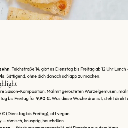
zehn
, Teichstraße 14, gibt es Dienstag bis Freitag ab 12 Uhr Lun
ls
. Sättigend, ohne dich danach schlapp zu machen.
hlight
 Saison-Komposition. Mal mit gerösteten Wurzelgemüsen, mal mit
tag bis Freitag für
9,90 €
. Was diese Woche dran ist, steht direkt
€ (Dienstag bis Freitag), oft vegan
y
— römisch, knusprig, hauchdünn
Queen
— frisch zusammengestellt, mit Dressing aus dem Haus